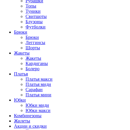
Рубашки
Топы
Туники
Свитшоты
Блузоны
Футболки
Брюки
Брюки
Леггинсы
Шорты
Жакеты
Жакеты
Кардиганы
Болеро
Платья
Платья макси
Платья миди
Сарафан
Платья мини
Юбки
Юбки миди
Юбки макси
Комбинезоны
Жилеты
Акции и скидки