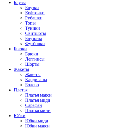
Блузы
Блузки
Кофточки
Рубашки
Топы
Туники
Свитшоты
Блузоны
Футболки
Брюки
Брюки
Леггинсы
Шорты
Жакеты
Жакеты
Кардиганы
Болеро
Платья
Платья макси
Платья миди
Сарафан
Платья мини
Юбки
Юбки миди
Юбки макси