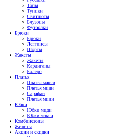
Топы
Туники
Свитшоты
Блузоны
Футболки
Брюки
Брюки
Леггинсы
Шорты
Жакеты
Жакеты
Кардиганы
Болеро
Платья
Платья макси
Платья миди
Сарафан
Платья мини
Юбки
Юбки миди
Юбки макси
Комбинезоны
Жилеты
Акции и скидки