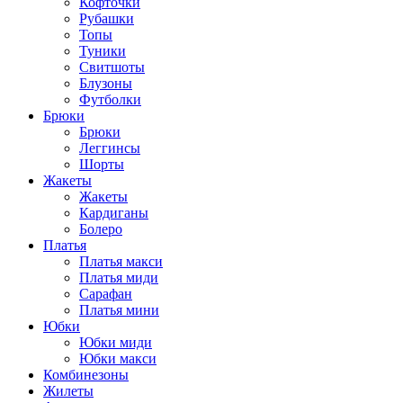
Кофточки
Рубашки
Топы
Туники
Свитшоты
Блузоны
Футболки
Брюки
Брюки
Леггинсы
Шорты
Жакеты
Жакеты
Кардиганы
Болеро
Платья
Платья макси
Платья миди
Сарафан
Платья мини
Юбки
Юбки миди
Юбки макси
Комбинезоны
Жилеты