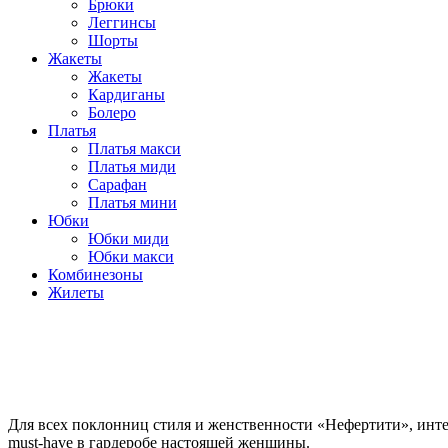
Брюки
Леггинсы
Шорты
Жакеты
Жакеты
Кардиганы
Болеро
Платья
Платья макси
Платья миди
Сарафан
Платья мини
Юбки
Юбки миди
Юбки макси
Комбинезоны
Жилеты
Для всех поклонниц стиля и женственности «Нефертити», инте
must-have в гардеробе настоящей женщины.