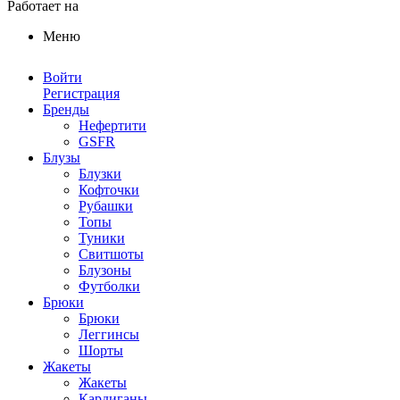
Работает на
ReadyScript
Меню
Войти
Регистрация
Бренды
Нефертити
GSFR
Блузы
Блузки
Кофточки
Рубашки
Топы
Туники
Свитшоты
Блузоны
Футболки
Брюки
Брюки
Леггинсы
Шорты
Жакеты
Жакеты
Кардиганы