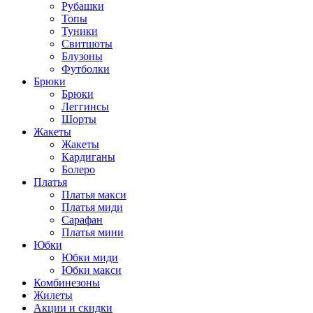
Рубашки
Топы
Туники
Свитшоты
Блузоны
Футболки
Брюки
Брюки
Леггинсы
Шорты
Жакеты
Жакеты
Кардиганы
Болеро
Платья
Платья макси
Платья миди
Сарафан
Платья мини
Юбки
Юбки миди
Юбки макси
Комбинезоны
Жилеты
Акции и скидки