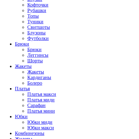
Кофточки
Рубашки
Топы
Туники
Свитшоты
Блузоны
Футболки
Брюки
Брюки
Леггинсы
Шорты
Жакеты
Жакеты
Кардиганы
Болеро
Платья
Платья макси
Платья миди
Сарафан
Платья мини
Юбки
Юбки миди
Юбки макси
Комбинезоны
Жилеты