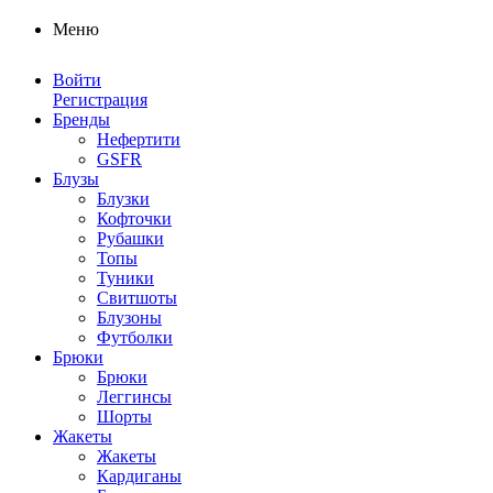
Меню
Войти
Регистрация
Бренды
Нефертити
GSFR
Блузы
Блузки
Кофточки
Рубашки
Топы
Туники
Свитшоты
Блузоны
Футболки
Брюки
Брюки
Леггинсы
Шорты
Жакеты
Жакеты
Кардиганы